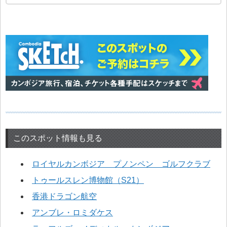
このスポット情報も見る
ロイヤルカンボジア プノンペン ゴルフクラブ
トゥールスレン博物館（S21）
香港ドラゴン航空
アンブレ・ロミダケス