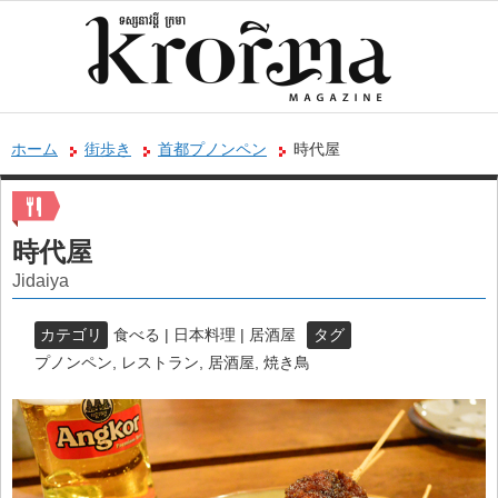
ホーム
街歩き
首都プノンペン
時代屋
時代屋
Jidaiya
カテゴリ
食べる | 日本料理 | 居酒屋
タグ
プノンペン
,
レストラン
,
居酒屋
,
焼き鳥