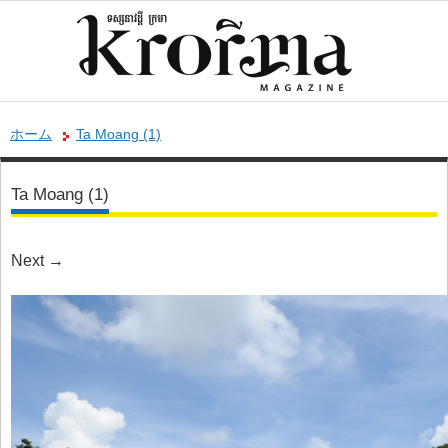
ホーム
Ta Moang (1)
Ta Moang (1)
Next
→