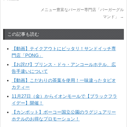
メニュー豊富なバーガー専門店「バーガーグル
マンド」
→
この記事も読む
【動画】テイクアウトにピッタリ！サンドイッチ専
門店「PONG」
【お詫び】プリンス・ドゥ・アンコールホテル、広
告手違いについて
【動画】こだわりの茶葉を使用！一味違ったタピオ
カティー
11月27日（金）からイオンモールで【ブラックフラ
イデー】開催！
【カンポット】ボーコー国立公園のラグジュアリー
ホテルのお得なプロモーション！