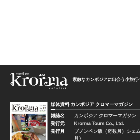
素敵なカンボジアに出会う小旅行へ―The t
媒体資料 カンボジア クロマーマガジン
雑誌名
カンボジア クロマーマガジン
発行元
Krorma Tours Co., Ltd.
発行月
プノンペン版（奇数月）シェ
月）