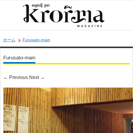
ホーム
Furusato-main
Furusato-main
←
Previous
Next
→