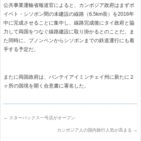
公共事業運輸省報道官によると、カンボジア政府はまずポ
イペト・シソポン間の未建設の線路（6.5km長）を2016年
中に完成させることに集中し、線路完成後にタイ政府と協
力して両国をつなぐ線路建設に取り掛かるとのことだ。ま
た同時に、プノンペンからシソポンまでの鉄道運行にも着
手する予定だ。
またに両国政府は、バンテイアイミンチェイ州に新たに２
ヶ所の国境を開く合意書に署名した。
←
スターバックス一号店がオープン
カンボジア人の国内旅行人気が高まる
→