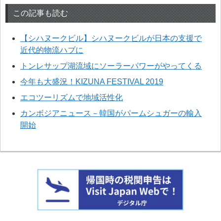
この記事も読む
【シハヌークビル】シハヌークビルが日本の支援で
近代的物流ハブに
トンレサップ湖流域にソーラーパワーがやってくる
今年も大盛況！KIZUNA FESTIVAL 2019
エコツーリズムで地域活性化
カンボジアニュース－韓国がパームシュガーの輸入
開始