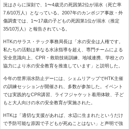
況はさらに深刻で、1〜4歳児の死因第2位が溺水（死亡率
7.6/10万人）となっている。2007年のカンボジア事故・外
傷調査では、1〜17歳の子どもの死因第1位が溺水（推定
35/10万人）と報告されている。
HTKのサラス・テック事務局長は「水の安全は人権です。
私たちの活動は単なる水泳指導を超え、専門チームによる
安全意識向上、CPR・救助技術訓練、地域連携、学校との
協力により水の安全教育を推進しています」と説明した。
今年の世界溺水防止デーには、シェムリアップでHTK主催
の訓練セッションが開催され、多数が参加した。イベント
では実践的なCPR講習、ライフジャケット着用体験、子ど
もと大人向けの水の安全教育が実施された。
HTKは「適切な支援があれば、水辺に生まれたというだけ
で予防可能な原因で子どもが死ぬことはない」と声明で強