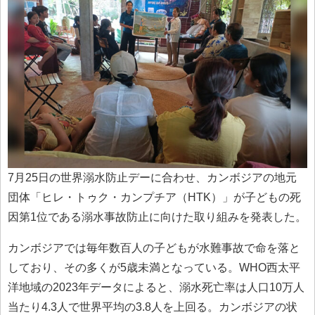
7月25日の世界溺水防止デーに合わせ、カンボジアの地元
団体「ヒレ・トゥク・カンプチア（HTK）」が子どもの死
因第1位である溺水事故防止に向けた取り組みを発表した。
カンボジアでは毎年数百人の子どもが水難事故で命を落と
しており、その多くが5歳未満となっている。WHO西太平
洋地域の2023年データによると、溺水死亡率は人口10万人
当たり4.3人で世界平均の3.8人を上回る。カンボジアの状