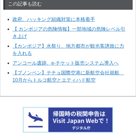
この記事も読む
政府、ハッキング組織対策に本格着手
【 カンボジアの危険情報】一部地域の危険レベル引
き上げ
【カンボジア】水祭り、地方都市が観光客誘致に力
を入れる
アンコール遺跡、e-チケット販売システム導入へ
【プノンペン】テチョ国際空港に新航空会社就航
10月からトルコ航空とエティハド航空