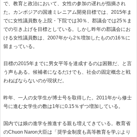
で、教育と政治に
おいて、女性の参加の遅れが指摘され
た。カンボジアの国連ミレニ
アム開発目標では、2015年ま
でに女性議員数を上院・下院では
30％、郡議会では25％ま
での引き上げを目標としている。しか
し昨年の郡議会にお
ける女性議員数は、2007年から2％増加し
たものの16％に
留まっている。
目標の2015年までに男女平等を達成するのは困難だ、と言
う声
もある。候補者になるだけでも、社会の固定概念と戦
わねばならな
いのが現状だ。
昨年、一人の女学生が博士号を取得した。2011年から修士
号に
進む女学生の数は1年に0.15％ずつ増加している。
国内では娘の進学を推進する親も増えてきている。教育省
のChu
on Naron大臣は「奨学金制度も高等教育を学ぶより