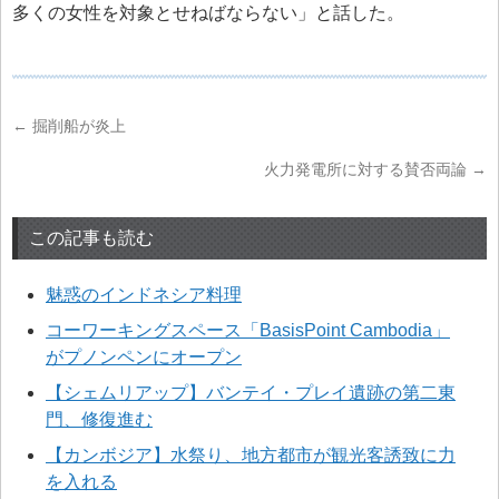
多くの女性を
対象とせねばならない」と話した。
←
掘削船が炎上
火力発電所に対する賛否両論
→
この記事も読む
魅惑のインドネシア料理
コーワーキングスペース「BasisPoint Cambodia」
がプノンペンにオープン
【シェムリアップ】バンテイ・プレイ遺跡の第二東
門、修復進む
【カンボジア】水祭り、地方都市が観光客誘致に力
を入れる