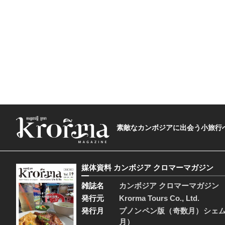
素敵なカンボジアに出会う小旅行へ―The t
媒体資料 カンボジア クロマーマガジン
雑誌名
カンボジア クロマーマガジン
発行元
Krorma Tours Co., Ltd.
発行月
プノンペン版（奇数月）シェ
月）