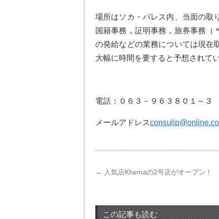
場所はソカ・パレス内、当面の取
国籍事務，証明事務，旅券事務（
の発給などの業務については現在
大幅に時間を要すると予想されて
電話：０６３－９６３８０１～３
メールアドレス
consuljp@online.c
←
人気店Khemaの2号店がオープン！
この記事も読む