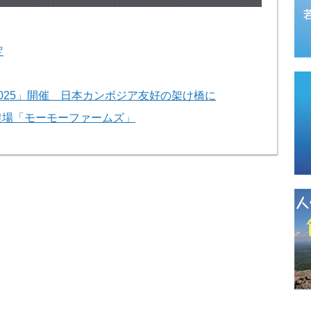
定
025」開催 日本カンボジア友好の架け橋に
農場「モーモーファームズ」