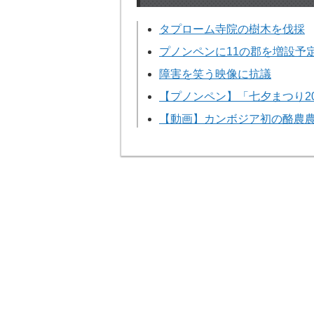
タプローム寺院の樹木を伐採
プノンペンに11の郡を増設予
障害を笑う映像に抗議
【プノンペン】「七夕まつり2
【動画】カンボジア初の酪農