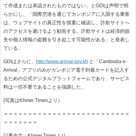
て作成または承認されたものではない」とGDIは声明で明
らかにし、「国際空港を通じてカンボジアに入国する乗客
は、ウェブサイトの真正性を慎重に確認し、詐欺サイトへ
のアクセスを避けるよう勧告する。詐欺サイトは経済的損
失や個人情報の盗難を引き起こす可能性がある」と発表し
ている。
GDIはさらに、
http://www.arrival.gov.kh
と「Cambodia e-
Arrival」アプリのみがカンボジア電子到着カードを記入す
るための公式デジタルプラットフォームであり、サービス
料は一切不要であることを強調した。
(写真はKhmer Timesより）
＝＝＝＝＝＝＝＝＝＝＝＝＝＝＝＝＝＝＝＝＝＝＝＝＝＝
＝＝＝＝＝＝＝
記事全文：Khmer Timesより