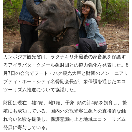
カンボジア観光省は、ラタナキリ州最後の家畜象を保護す
るアイラバタ・クメール象財団との協力強化を発表した。8
月7日の会合でフート・ハク観光大臣と財団のメン・ニアリ
ブティ・ホー・シティ名誉副会長が、象保護を通じたエコ
ツーリズム推進について協議した。
財団は現在、雄2頭、雌1頭、子象1頭の計4頭を飼育し、繁
殖にも成功している。国内外の観光客に象との直接的な触
れ合い体験を提供し、保護意識向上と地域エコツーリズム
発展に寄与している。