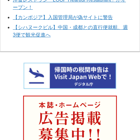
ープン！
【カンボジア】入国管理局が偽サイトに警告
【シハヌークビル】中国・成都との直行便就航、週
3便で観光促進へ