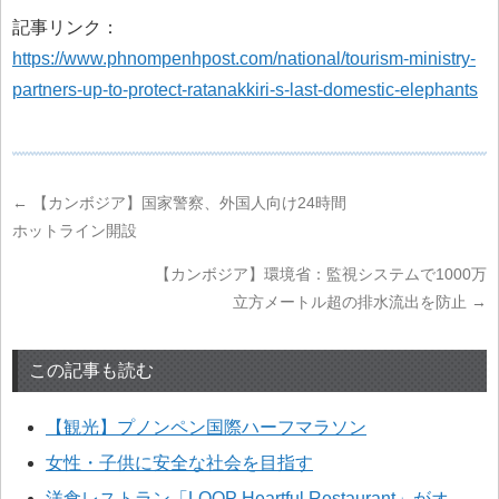
記事リンク：
https://www.phnompenhpost.com/national/tourism-ministry-
partners-up-to-protect-ratanakkiri-s-last-domestic-elephants
←
【カンボジア】国家警察、外国人向け24時間
ホットライン開設
【カンボジア】環境省：監視システムで1000万
立方メートル超の排水流出を防止
→
この記事も読む
【観光】プノンペン国際ハーフマラソン
女性・子供に安全な社会を目指す
洋食レストラン「LOOP Heartful Restaurant」がオ