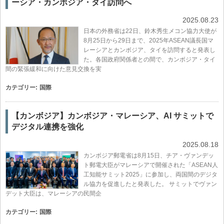
ーシア・カンボジア・タイ訪問へ
2025.08.23
日本の外務省は22日、鈴木秀生メコン協力大使が
8月25日から29日まで、2025年ASEAN議長国マ
レーシアとカンボジア、タイを訪問すると発表し
た。各国政府関係者との間で、カンボジア・タイ
間の緊張緩和に向けた意見交換を実
カテゴリー:
国際
【カンボジア】カンボジア・マレーシア、AI サミットで
デジタル連携を強化
2025.08.18
カンボジア郵電省は8月15日、チア・ヴァンデッ
ト郵電大臣がマレーシアで開催された「ASEAN人
工知能サミット2025」に参加し、両国間のデジタ
ル協力を促進したと発表した。 サミットでヴァン
デット大臣は、マレーシアの民間企
カテゴリー:
国際