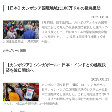
【日本】カンボジア国境地域に180万ドルの緊急援助
2025.08.16
8月15日、日本政府は、カンボジアとタイの国境
地域における最近の緊張状態で被災した住民への
人道支援として、約180万ドルの緊急無償資金協
力を発表した。 この援助は国際移住機関（IOM）
と国連児童基金（UNICEF）を通じ
カテゴリー:
国際
【カンボジア】シンガポール・日本・インドとの越境決
済を近日開始へ
2025.08.13
カンボジア国立銀行（NBC）は、シンガポール、
日本、インドとの二国間越境決済システムを近日
中に開始すると発表した。これは地域全体でQRコ
ード決済の利用拡大を図る同行の包括戦略の一環
である。 NBCは先週発表した中間報告書