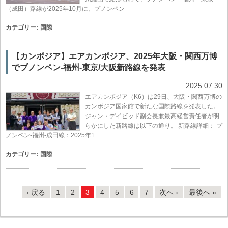
（成田）路線が2025年10月に、プノンペン－
カテゴリー:
国際
【カンボジア】エアカンボジア、2025年大阪・関西万博
でプノンペン-福州-東京/大阪新路線を発表
2025.07.30
エアカンボジア（K6）は29日、大阪・関西万博の
カンボジア国家館で新たな国際路線を発表した。
ジャン・デイビッド副会長兼最高経営責任者が明
らかにした新路線は以下の通り。 新路線詳細： プ
ノンペン-福州-成田線：2025年1
カテゴリー:
国際
‹ 戻る
1
2
3
4
5
6
7
次へ ›
最後へ »