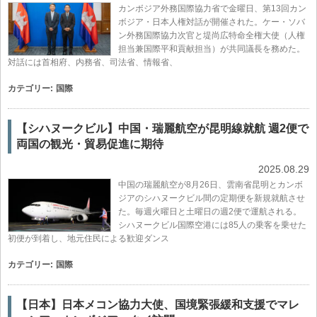
カンボジア外務国際協力省で金曜日、第13回カン
ボジア・日本人権対話が開催された。ケー・ソバ
ン外務国際協力次官と堤尚広特命全権大使（人権
担当兼国際平和貢献担当）が共同議長を務めた。
対話には首相府、内務省、司法省、情報省、
カテゴリー:
国際
【シハヌークビル】中国・瑞麗航空が昆明線就航 週2便で
両国の観光・貿易促進に期待
2025.08.29
中国の瑞麗航空が8月26日、雲南省昆明とカンボ
ジアのシハヌークビル間の定期便を新規就航させ
た。毎週火曜日と土曜日の週2便で運航される。
シハヌークビル国際空港には85人の乗客を乗せた
初便が到着し、地元住民による歓迎ダンス
カテゴリー:
国際
【日本】日本メコン協力大使、国境緊張緩和支援でマレ