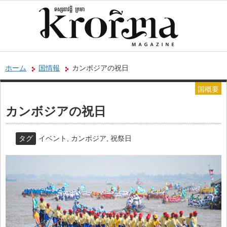
ホーム
国情報
カンボジアの祝日
国概要
カンボジアの祝日
タグ
イベント
,
カンボジア
,
祝祭日