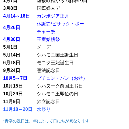
1月7日
虐殺政権からの解放の日
3月8日
国際婦人デー
4月14～16日
カンボジア正月
仏誕節/ピサック・ボー
4月26日
チャー祭
4月30日
王室始耕祭
5月1日
メーデー
5月14日
シハモニ国王誕生日
6月18日
モニク王妃誕生日
9月24日
憲法記念日
10月5～7日
プチュン・バン（お盆）
10月15日
シハヌーク前国王弔日
10月29日
シハモニ王即位の日
11月9日
独立記念日
11月18～20日
水祭り
*青字の祝日は、年によって日にちが異なります