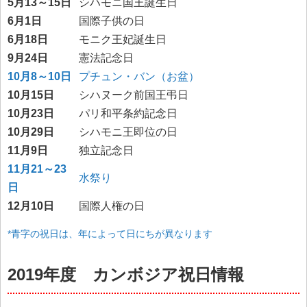
5月13～15日
シハモニ国王誕生日
6月1日
国際子供の日
6月18日
モニク王妃誕生日
9月24日
憲法記念日
10月8～10日
プチュン・バン（お盆）
10月15日
シハヌーク前国王弔日
10月23日
パリ和平条約記念日
10月29日
シハモニ王即位の日
11月9日
独立記念日
11月21～23
水祭り
日
12月10日
国際人権の日
*青字の祝日は、年によって日にちが異なります
2019年度 カンボジア祝日情報