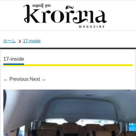
ホーム
17-inside
17-inside
←
Previous
Next
→