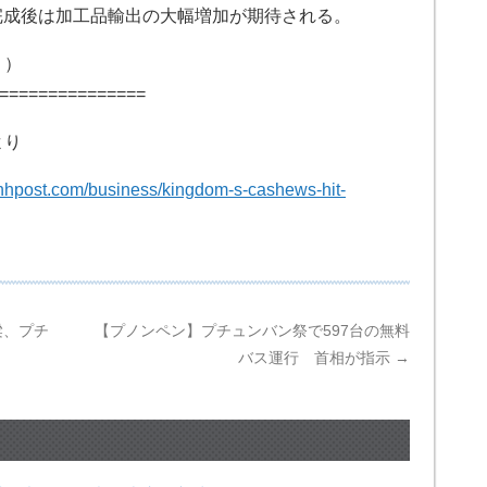
完成後は加工品輸出の大幅増加が期待される。
り）
===============
より
hpost.com/business/kingdom-s-cashews-hit-
梁、プチ
【プノンペン】プチュンバン祭で597台の無料
バス運行 首相が指示
→