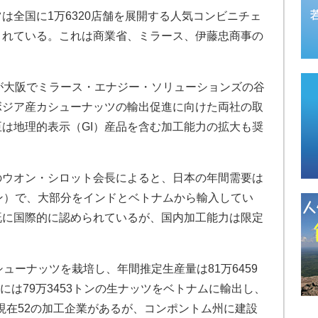
は全国に1万6320店舗を展開する人気コンビニチェ
されている。これは商業省、ミラース、伊藤忠商事の
が大阪でミラース・エナジー・ソリューションズの谷
ボジア産カシューナッツの輸出促進に向けた両社の取
は地理的表示（GI）産品を含む加工能力の拡大も奨
のウオン・シロット会長によると、日本の年間需要は
ン）で、大部分をインドとベトナムから輸入してい
既に国際的に認められているが、国内加工能力は限定
ューナッツを栽培し、年間推定生産量は81万6459
年には79万3453トンの生ナッツをベトナムに輸出し、
。現在52の加工企業があるが、コンポントム州に建設