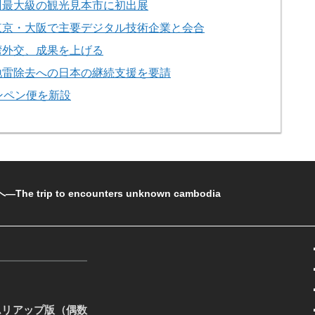
州最大級の観光見本市に初出展
東京・大阪で主要デジタル技術企業と会合
湾外交、成果を上げる
地雷除去への日本の継続支援を要請
ンペン便を新設
rip to encounters unknown cambodia
ムリアップ版（偶数