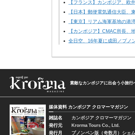
【フランス】カンボジア、欧
【日本】郵便電気通信大臣、
【東京】リアム海軍基地の港
【カンボジア】CMAC所長、
全日空、16年夏に成田／プノ
素敵なカンボジアに出会う小旅行へ―The t
媒体資料 カンボジア クロマーマガジン
雑誌名
カンボジア クロマーマガジン
発行元
Krorma Tours Co., Ltd.
発行月
プノンペン版（奇数月）シェ