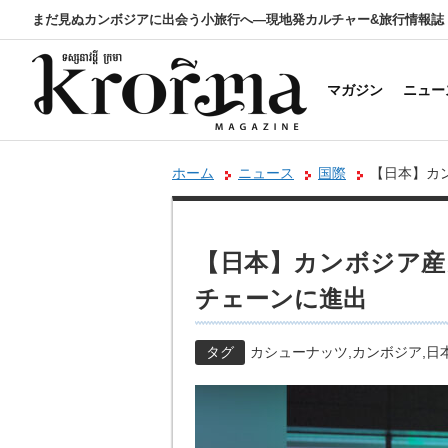
まだ見ぬカンボジアに出会う小旅行へ―現地発カルチャー&旅行情報誌
マガジン
ニュー
ホーム
ニュース
国際
【日本】カ
【日本】カンボジア産
チェーンに進出
タグ
カシューナッツ
,
カンボジア
,
日