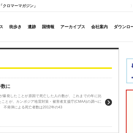
「クロマーマガジン」
ス
街歩き
遺跡
国情報
アーカイブス
会社案内
ダウンロ
半数に
発弾が爆発したことが原因で死亡した人の数が、これまでの年に比
ことが、カンボジア地雷対策・被害者支援庁(CMAA)の調べに
 不発弾による死亡者数は2012年の43