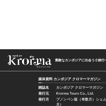
素敵なカンボジアに出会う小旅行へ―The t
媒体資料 カンボジア クロマーマガジン
雑誌名
カンボジア クロマーマガジン
発行元
Krorma Tours Co., Ltd.
発行月
プノンペン版（奇数月）シェ
月）