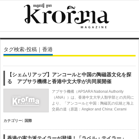
タグ検索-投稿｜香港
【シェムリアップ】アンコールと中国の陶磁器文化を探
る アプサラ機構と香港中文大学が共同展開催
アプサラ機構（APSARA National Authority
（ANA））は、香港中文大学人類学部との共同に
より、「アンコールと中国：陶磁瓦の伝統と海上
交易の道（原題：Angkor and China: Cerami
カテゴリー:
国際
香港の実力派テイラーが登場！「ラペル・テイラー」