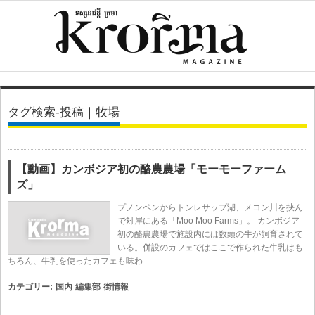
タグ検索-投稿｜牧場
【動画】カンボジア初の酪農農場「モーモーファーム
ズ」
プノンペンからトンレサップ湖、メコン川を挟ん
で対岸にある「Moo Moo Farms」。 カンボジア
初の酪農農場で施設内には数頭の牛が飼育されて
いる。併設のカフェではここで作られた牛乳はも
ちろん、牛乳を使ったカフェも味わ
カテゴリー:
国内
編集部
街情報