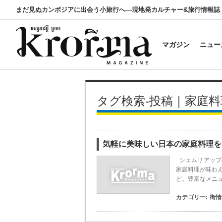
まだ見ぬカンボジアに出会う小旅行へ―現地発カルチャー&旅行情報誌
マガジン
ニュー
タグ検索-投稿｜家庭料
気軽に美味しい日本の家庭料理を
シェムリアップ
家庭料理が味わえ
ど。豊富なメニ
カテゴリー:
街情