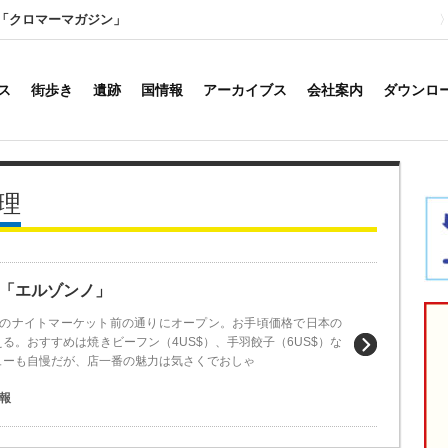
「クロマーマガジン」
ス
街歩き
遺跡
国情報
アーカイブス
会社案内
ダウンロ
理
「エルゾンノ」
のナイトマーケット前の通りにオープン。お手頃価格で日本の
る。おすすめは焼きビーフン（4US$）、手羽餃子（6US$）な
ューも自慢だが、店一番の魅力は気さくでおしゃ
報