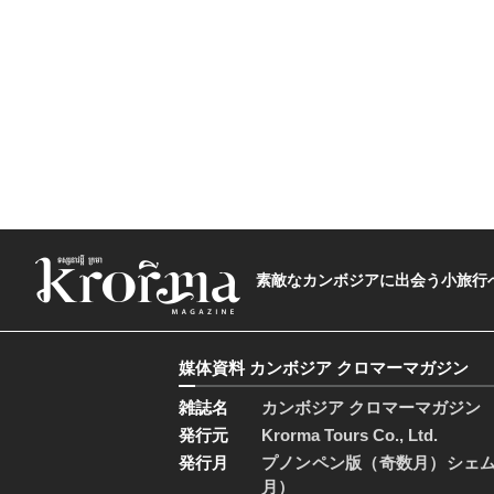
素敵なカンボジアに出会う小旅行へ―The t
媒体資料 カンボジア クロマーマガジン
雑誌名
カンボジア クロマーマガジン
発行元
Krorma Tours Co., Ltd.
発行月
プノンペン版（奇数月）シェ
月）