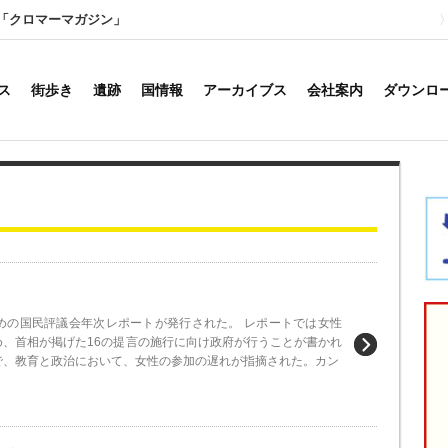
「クロマーマガジン」
ス
街歩き
遺跡
国情報
アーカイブス
会社案内
ダウンロ
ための国民評議会年次レポートが発行された。 レポートでは女性
め、首相が掲げた16の提言の施行に向け政府が行うことが書かれ
で、教育と政治において、女性の参加の遅れが指摘された。カン