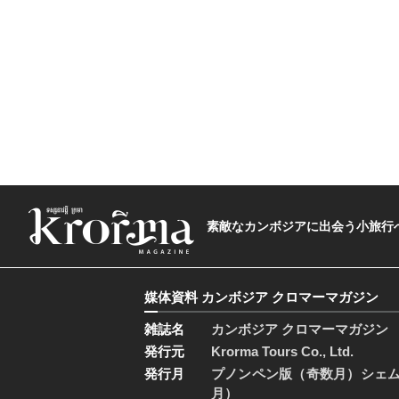
素敵なカンボジアに出会う小旅行へ―The t
媒体資料 カンボジア クロマーマガジン
雑誌名
カンボジア クロマーマガジン
発行元
Krorma Tours Co., Ltd.
発行月
プノンペン版（奇数月）シェ
月）