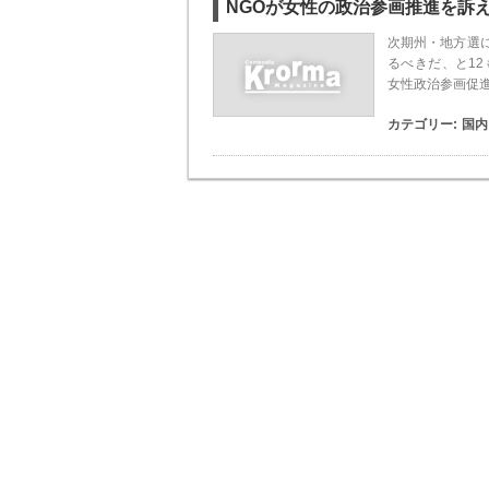
NGOが女性の政治参画推進を訴
次期州・地方選
るべきだ、と1
女性政治参画促進
カテゴリー:
国内