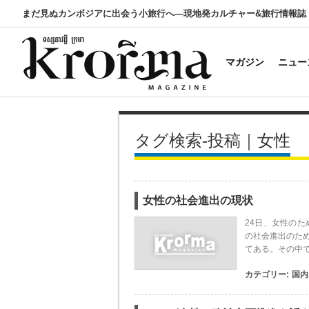
まだ見ぬカンボジアに出会う小旅行へ―現地発カルチャー&旅行情報誌
マガジン
ニュー
タグ検索-投稿｜女性
女性の社会進出の現状
24日、女性の
の社会進出のた
てある。その中
カテゴリー:
国内