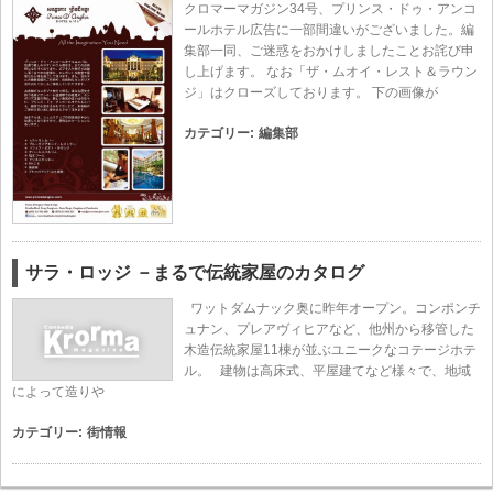
クロマーマガジン34号、プリンス・ドゥ・アンコ
ールホテル広告に一部間違いがございました。編
集部一同、ご迷惑をおかけしましたことお詫び申
し上げます。 なお「ザ・ムオイ・レスト＆ラウン
ジ」はクローズしております。 下の画像が
カテゴリー:
編集部
サラ・ロッジ －まるで伝統家屋のカタログ
ワットダムナック奥に昨年オープン。コンポンチ
ュナン、プレアヴィヒアなど、他州から移管した
木造伝統家屋11棟が並ぶユニークなコテージホテ
ル。 建物は高床式、平屋建てなど様々で、地域
によって造りや
カテゴリー:
街情報