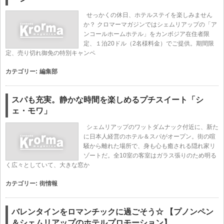
せっかくの休日、ホテルステイを楽しみません
か？ クロマーマガジンではシェムリアップの「ア
ンコールホームホテル」をカンボジア在住者限
定、１泊20ドル（2名様料金）でご提供。期間限
定、売り切れ御免の特別キャンペ
カテゴリー:
編集部
スパも充実。静かな時間を楽しめるプチスイート「シ
ェ・モワ」
シェムリアップのワットダムナック付近に、新た
に日本人経営のホテル＆スパがオープン。街の喧
騒から離れた場所で、身も心も癒される隠れ家リ
ゾートだ。全10室の客室はガラス張りのため明る
く広々としていて、大きな窓か
カテゴリー:
街情報
バレンタインをロマンチックに過ごそう☆ 【プノンペン
＆シェムリアップのホテルプロモーション】