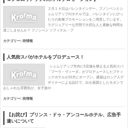
２月１４日はバレンタインデー。プノンペンとシ
ェムリアップのホテルでは、バレンタインにぴっ
たりの各種プロモーションをご用意しています。
ラグジュアリーな空間で大切な人と素敵な時間を
過ごしませんか？ プノンペン ソフィテル・プ
カテゴリー:
街情報
人気街スパがホテルをプロデュース！
シェムリアップ市内に5店舗を構える人気街スパ
「プーラ・ヴィーダ」がプロデュースしたブティ
ックホテルが10月にオープン。建築はロシア人デ
ザイナーによる設計で、白を基調としたモダンで
おしゃれな雰囲気が、女子旅や
カテゴリー:
街情報
【お詫び】プリンス・ドゥ・アンコールホテル、広告手
違いについて