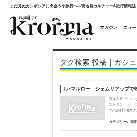
まだ見ぬカンボジアに出会う小旅行へ―現地発カルチャー&旅行情報誌
マガジン
ニュー
タグ検索-投稿｜カジ
ル･マルロー－シェムリアップで
西洋人客でいつ
ストラン『ル・
フの2種類用意さ
カテゴリー:
街情