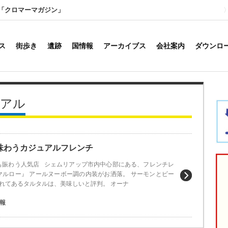
「クロマーマガジン」
ス
街歩き
遺跡
国情報
アーカイブス
会社案内
ダウンロ
ュアル
味わうカジュアルフレンチ
も賑わう人気店 シェムリアップ市内中心部にある、フレンチレ
マルロー』 アールヌーボー調の内装がお洒落。 サーモンとビー
れてあるタルタルは、美味しいと評判。 オーナ
報