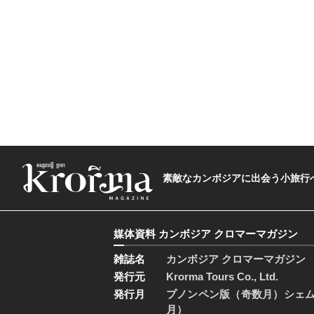
素敵なカンボジアに出会う小旅行へ―The t
媒体資料 カンボジア クロマーマガジン
雑誌名
カンボジア クロマーマガジン
発行元
Krorma Tours Co., Ltd.
発行月
プノンペン版（奇数月）シェ
月）