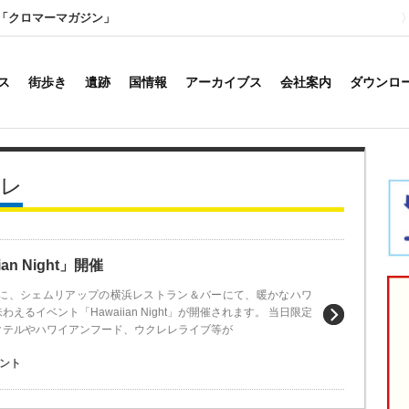
「クロマーマガジン」
ス
街歩き
遺跡
国情報
アーカイブス
会社案内
ダウンロ
レレ
n Night」開催
日）に、シェムリアップの横浜レストラン＆バーにて、暖かなハワ
えるイベント「Hawaiian Night」が開催されます。 当日限定
クテルやハワイアンフード、ウクレレライブ等が
ント