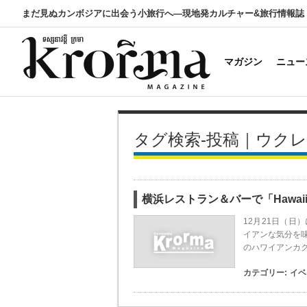
まだ見ぬカンボジアに出会う小旅行へ―現地発カルチャー&旅行情報誌
マガジン
ニュー
タグ検索-投稿｜ウク
横浜レストラン＆バーで「Hawaiia
12月21日（
イアンな気分を味わ
のハワイアンカ
カテゴリー:
イベ