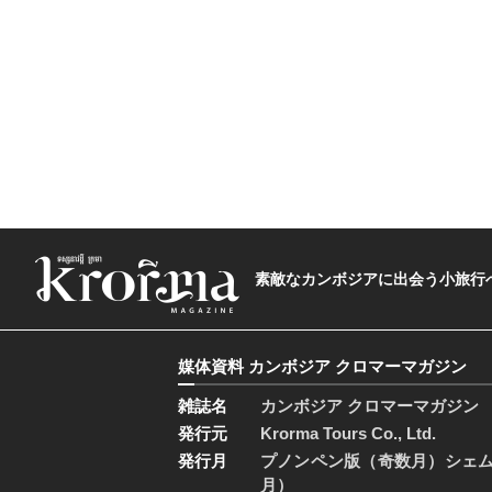
素敵なカンボジアに出会う小旅行へ―The t
媒体資料 カンボジア クロマーマガジン
雑誌名
カンボジア クロマーマガジン
発行元
Krorma Tours Co., Ltd.
発行月
プノンペン版（奇数月）シェ
月）