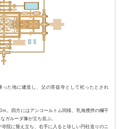
勝った地に建造し、父の菩提寺として祀ったとされ
700ｍ。四方にはアンコールトム同様、乳海攪拌の欄干
きなガルーダ像が立ち並ぶ。
が寺院に聳え立ち、右手に入ると珍しい円柱造りのニ