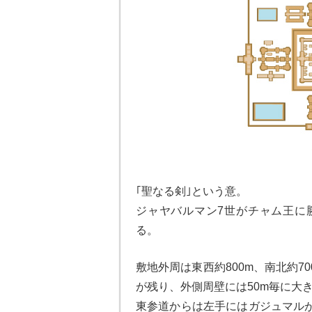
｢聖なる剣｣という意。
ジャヤバルマン7世がチャム王に
る。
敷地外周は東西約800m、南北約
が残り、外側周壁には50m毎に大
東参道からは左手にはガジュマル