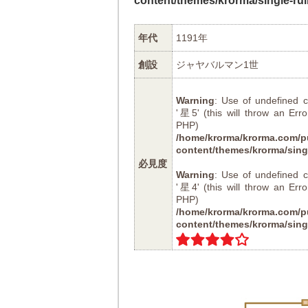
content/themes/krorma/single-ru
年代
1191年
創設
ジャヤバルマン1世
Warning
: Use of undefined
'星5' (this will throw an Erro
PHP
/home/krorma/krorma.com/pu
content/themes/krorma/sing
必見度
Warning
: Use of undefined
'星4' (this will throw an Erro
PHP
/home/krorma/krorma.com/pu
content/themes/krorma/sing