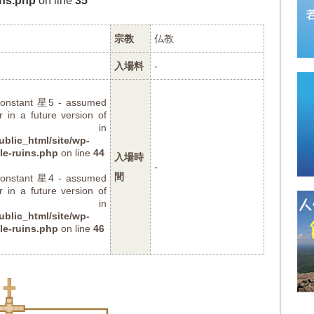
ins.php
on line
35
宗教
仏教
入場料
-
 constant 星5 - assumed
r in a future version of
) in
blic_html/site/wp-
le-ruins.php
on line
44
入場時
-
間
 constant 星4 - assumed
r in a future version of
) in
blic_html/site/wp-
le-ruins.php
on line
46