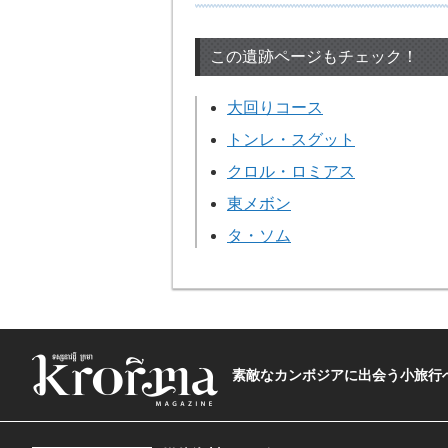
この遺跡ページもチェック！
大回りコース
トンレ・スグット
クロル・ロミアス
東メボン
タ・ソム
素敵なカンボジアに出会う小旅行へ―The t