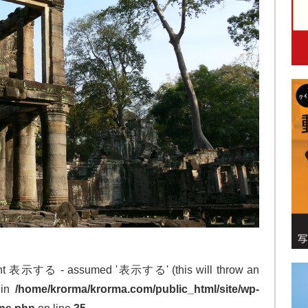
tant 表示する - assumed '表示する' (this will throw an
 in
/home/krorma/krorma.com/public_html/site/wp-