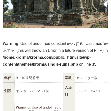
Warning
: Use of undefined constant 表示する - assumed '表
示する' (this will throw an Error in a future version of PHP) in
/home/krorma/krorma.com/public_html/site/wp-
content/themes/krorma/single-ruins.php
on line
35
年代
9～10世紀前半
宗教
ヒンドゥー教
入場
創設
ヤショーバルマン1世
アンコールパス
料
Warning
: Use of undefined c