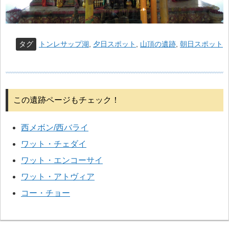
タグ
トンレサップ湖
,
夕日スポット
,
山頂の遺跡
,
朝日スポット
この遺跡ページもチェック！
西メボン/西バライ
ワット・チェダイ
ワット・エンコーサイ
ワット・アトヴィア
コー・チョー