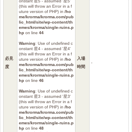
onstant 星5 - assumed '星5'
(this will throw an Error in a f
uture version of PHP) in
/ho
me/krorma/krorma.com/pub
lic_html/site/wp-content/th
emes/krorma/single-ruins.p
hp
on line
44
Warning
: Use of undefined c
onstant 星4 - assumed '星4'
(this will throw an Error in a f
必見
入場
uture version of PHP) in
/ho
-
me/krorma/krorma.com/pub
度
時間
lic_html/site/wp-content/th
emes/krorma/single-ruins.p
hp
on line
46
Warning
: Use of undefined c
onstant 星3 - assumed '星3'
(this will throw an Error in a f
uture version of PHP) in
/ho
me/krorma/krorma.com/pub
lic_html/site/wp-content/th
emes/krorma/single-ruins.p
hp
on line
48