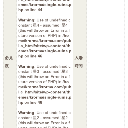
emes/krorma/single-ruins.p
hp
on line
44
Warning
: Use of undefined c
onstant 星4 - assumed '星4'
(this will throw an Error in a f
uture version of PHP) in
/ho
me/krorma/krorma.com/pub
lic_html/site/wp-content/th
emes/krorma/single-ruins.p
hp
on line
46
必見
入場
-
度
時間
Warning
: Use of undefined c
onstant 星3 - assumed '星3'
(this will throw an Error in a f
uture version of PHP) in
/ho
me/krorma/krorma.com/pub
lic_html/site/wp-content/th
emes/krorma/single-ruins.p
hp
on line
48
Warning
: Use of undefined c
onstant 星2 - assumed '星2'
(this will throw an Error in a f