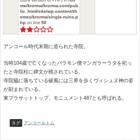
uture version of PHP) in
/ho
me/krorma/krorma.com/pub
lic_html/site/wp-content/th
emes/krorma/single-ruins.p
hp
on line
50
アンコール時代末期に造られた寺院。
当時104歳で亡くなったバラモン僧マンガラーラタを祀っ
たと寺院柱に碑文が残されている。
寺院脇に落ちている破風には三界を歩くヴィシュヌ神の姿
が刻まれている。
東プラサットトップ、モニュメント487とも呼ばれる。
タグ
アンコールトム