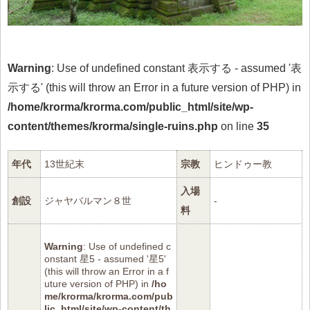
Warning
: Use of undefined constant 表示する - assumed '表
示する' (this will throw an Error in a future version of PHP) in
/home/krorma/krorma.com/public_html/site/wp-
content/themes/krorma/single-ruins.php
on line
35
年代
13世紀末
宗教
ヒンドゥー教
入場
創設
ジャヤバルマン８世
-
料
Warning
: Use of undefined c
onstant 星5 - assumed '星5'
(this will throw an Error in a f
uture version of PHP) in
/ho
me/krorma/krorma.com/pub
lic_html/site/wp-content/th