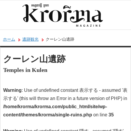
ホーム
遺跡観光
クーレン山遺跡
クーレン山遺跡
Temples in Kulen
Warning
: Use of undefined constant 表示する - assumed '表
示する' (this will throw an Error in a future version of PHP) in
/home/krorma/krorma.com/public_html/site/wp-
content/themes/krorma/single-ruins.php
on line
35