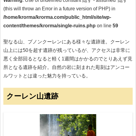
Warning
: Use of undefined constant 隠す - assumed '隠す'
(this will throw an Error in a future version of PHP) in
/home/krorma/krorma.com/public_html/site/wp-
content/themes/krorma/single-ruins.php
on line
59
聖なる山、プノンクーレンにある様々な遺跡達。クーレン
山上には50を超す遺跡が残っているが、アクセスは非常に
悪く全部回るとなると軽く1週間はかかるのでとりあえず見
所となる遺跡を紹介。自然の岩に刻まれた彫刻はアンコー
ルワットとは違った魅力を持っている。
クーレン山遺跡