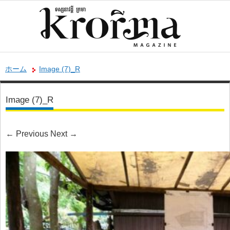
ホーム
Image (7)_R
Image (7)_R
←
Previous
Next
→