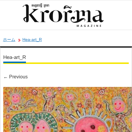
ホーム
Hea-art_R
Hea-art_R
←
Previous