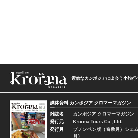
素敵なカンボジアに出会う小旅行へ―The t
媒体資料 カンボジア クロマーマガジン
雑誌名
カンボジア クロマーマガジン
発行元
Krorma Tours Co., Ltd.
発行月
プノンペン版（奇数月）シェ
月）