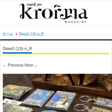
ホーム
Diwo2 (13)-s_R
Diwo2 (13)-s_R
←
Previous
Next
→