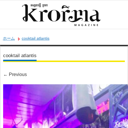
ホーム
cooktail atlantis
cooktail atlantis
←
Previous