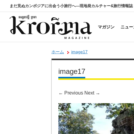
まだ見ぬカンボジアに出会う小旅行へ―現地発カルチャー&旅行情報誌
マガジン
ニュー
ホーム
image17
image17
←
Previous
Next
→