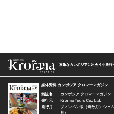
素敵なカンボジアに出会う小旅行へ―The t
媒体資料 カンボジア クロマーマガジン
雑誌名
カンボジア クロマーマガジン
発行元
Krorma Tours Co., Ltd.
発行月
プノンペン版（奇数月）シェ
月）