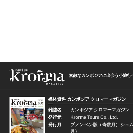
素敵なカンボジアに出会う小旅行へ―The t
媒体資料 カンボジア クロマーマガジン
雑誌名
カンボジア クロマーマガジン
発行元
Krorma Tours Co., Ltd.
発行月
プノンペン版（奇数月）シェ
月）