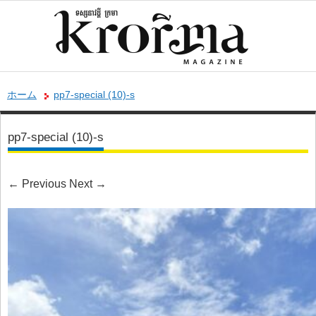
ホーム
pp7-special (10)-s
pp7-special (10)-s
←
Previous
Next
→