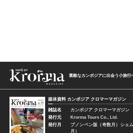
素敵なカンボジアに出会う小旅行へ―The t
媒体資料 カンボジア クロマーマガジン
雑誌名
カンボジア クロマーマガジン
発行元
Krorma Tours Co., Ltd.
発行月
プノンペン版（奇数月）シェ
月）