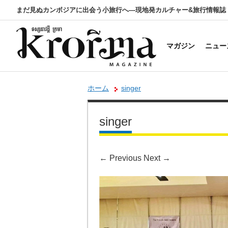
まだ見ぬカンボジアに出会う小旅行へ―現地発カルチャー&旅行情報誌
マガジン
ニュー
ホーム
singer
singer
←
Previous
Next
→