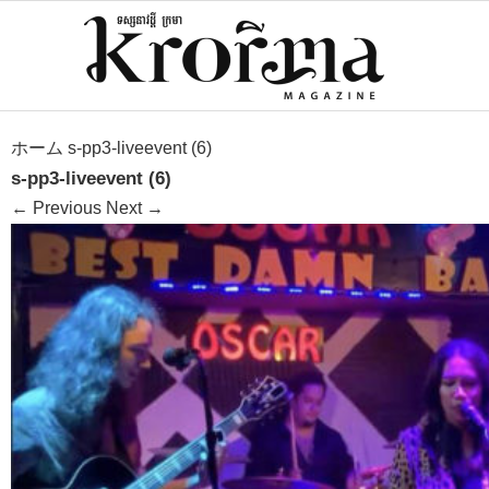
ホーム
s-pp3-liveevent (6)
s-pp3-liveevent (6)
←
Previous
Next
→