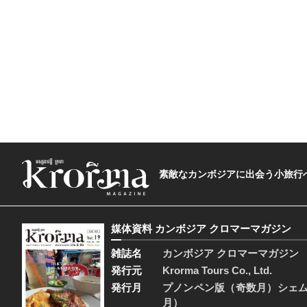
素敵なカンボジアに出会う小旅行へ―The t
媒体資料 カンボジア クロマーマガジン
雑誌名
カンボジア クロマーマガジン
発行元
Krorma Tours Co., Ltd.
発行月
プノンペン版（奇数月）シェ
月）