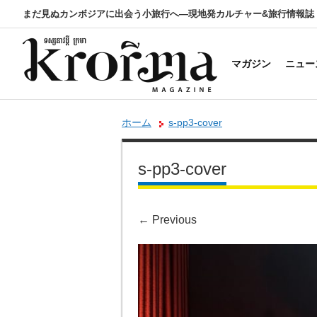
まだ見ぬカンボジアに出会う小旅行へ―現地発カルチャー&旅行情報誌
マガジン
ニュー
ホーム
s-pp3-cover
s-pp3-cover
←
Previous