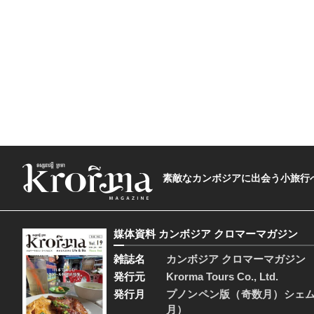
素敵なカンボジアに出会う小旅行へ―The t
媒体資料 カンボジア クロマーマガジン
雑誌名
カンボジア クロマーマガジン
発行元
Krorma Tours Co., Ltd.
発行月
プノンペン版（奇数月）シェ
月）