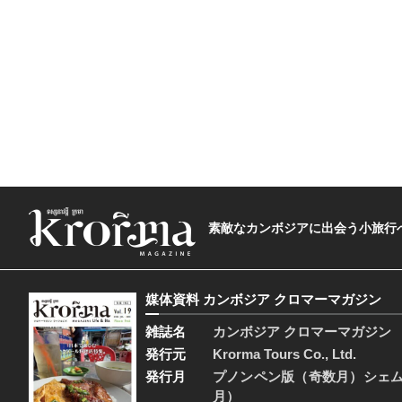
素敵なカンボジアに出会う小旅行へ―The t
媒体資料 カンボジア クロマーマガジン
雑誌名
カンボジア クロマーマガジン
発行元
Krorma Tours Co., Ltd.
発行月
プノンペン版（奇数月）シェ
月）