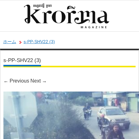
ホーム
s-PP-SHV22 (3)
s-PP-SHV22 (3)
←
Previous
Next
→