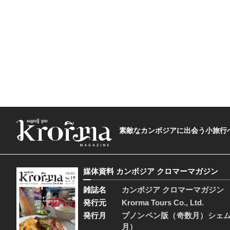
素敵なカンボジアに出会う小旅行へ―The t
媒体資料 カンボジア クロマーマガジン
雑誌名
カンボジア クロマーマガジン
発行元
Krorma Tours Co., Ltd.
発行月
プノンペン版（奇数月）シェ
月）