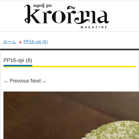
ホーム
PP16-ojii (6)
PP16-ojii (6)
←
Previous
Next
→