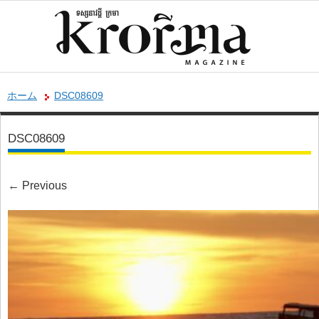
ホーム
DSC08609
DSC08609
←
Previous