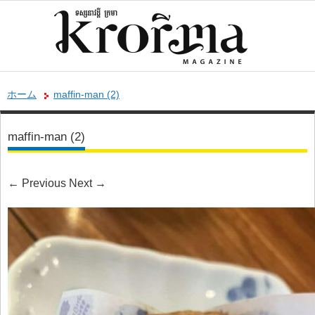
ホーム
maffin-man (2)
maffin-man (2)
←
Previous
Next
→