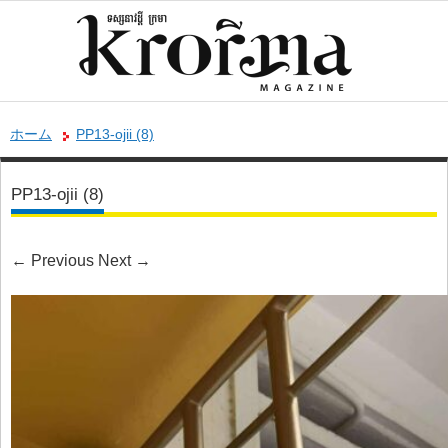
ホーム
PP13-ojii (8)
PP13-ojii (8)
←
Previous
Next
→