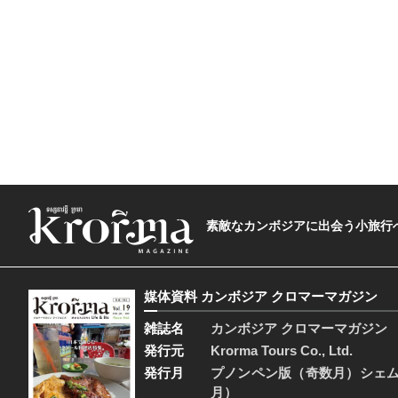
素敵なカンボジアに出会う小旅行へ―The t
媒体資料 カンボジア クロマーマガジン
雑誌名
カンボジア クロマーマガジン
発行元
Krorma Tours Co., Ltd.
発行月
プノンペン版（奇数月）シェ
月）