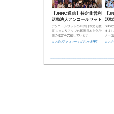
【JNNC通信】特定非営利
【J
活動法人アンコールワット
活動
日本文化交流会
イド
アンコールワットの町の日本文化教
SBS
室 シェムリアップの国際日本文化学
えまし
園の運営を支援しています…
ター設
カンボジアクロマーマガジンvol.PP7
カンボジ