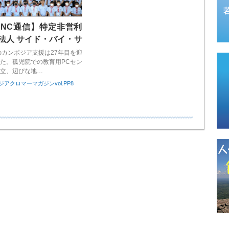
NNC通信】特定非営利
法人 サイド・バイ・サ
・インターナショナル
Iのカンボジア支援は27年目を迎
た。孤児院での教育用PCセン
立、辺ぴな地…
アクロマーマガジンvol.PP8