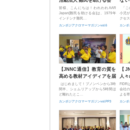
活動法人 難民を助ける会
ない
る 
皆様、こんにちは！われわれAAR
「こ
Japan[難民を助ける会]は、1979年
小児
インドシナ難民…
クセス
カンボジアクロマーマガジンvol.6
カンボジ
【JNNC通信】教育の質を
【J
高める教材アイディアを届
人々
けます トゥクトゥク
デュ
はじめまして！プノンペンから3時
FID
間半、シェムリアップから5時間ほ
会社
ど離れたとこ…
よる寄
カンボジアクロマーマガジンvol.PP3
カンボジ