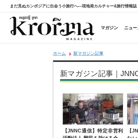
まだ見ぬカンボジアに出会う小旅行へ―現地発カルチャー&旅行情報誌
マガジン
ニュー
ホーム
新マガジン記事
新マガジン記事｜JNN
【JNNC通信】特定非営利
【J