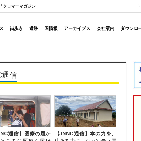
「クロマーマガジン」
ス
街歩き
遺跡
国情報
アーカイブス
会社案内
ダウンロ
C通信
NNC通信】医療の届か
【JNNC通信】本の力を、