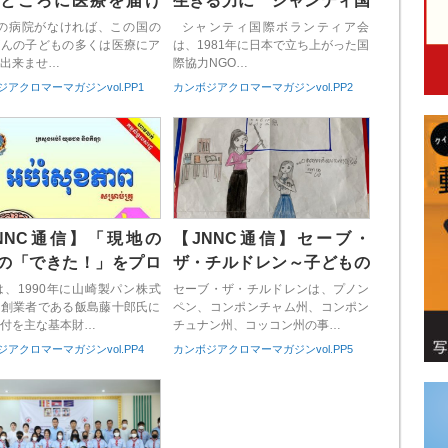
ところに医療を届け
生きる力に シャンティ国
ジャパンハート
際 ボランティア会
の病院がなければ、この国の
シャンティ国際ボランティア会
がんの子どもの多くは医療にア
は、1981年に日本で立ち上がった国
出来ませ…
際協力NGO…
アクロマーマガジンvol.PP1
カンボジアクロマーマガジンvol.PP2
NNC通信】「現地の
【JNNC通信】セーブ・
の「できた！」をプロ
ザ・チルドレン～子どもの
ース」
心身の成長を包括的に支援
Rは、1990年に山崎製パン株式
セーブ・ザ・チルドレンは、プノン
の創業者である飯島藤十郎氏に
ペン、コンポンチャム州、コンポン
～
付を主な基本財…
チュナン州、コッコン州の事…
アクロマーマガジンvol.PP4
カンボジアクロマーマガジンvol.PP5