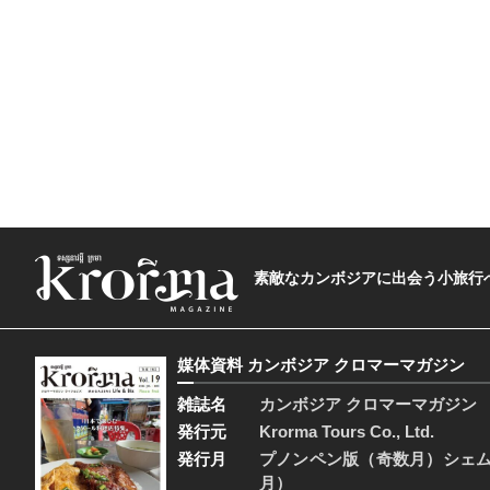
素敵なカンボジアに出会う小旅行へ―The t
媒体資料 カンボジア クロマーマガジン
雑誌名
カンボジア クロマーマガジン
発行元
Krorma Tours Co., Ltd.
発行月
プノンペン版（奇数月）シェ
月）